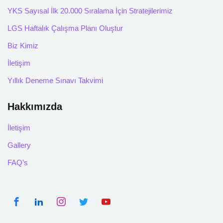
YKS Sayısal İlk 20.000 Sıralama İçin Stratejilerimiz
LGS Haftalık Çalışma Planı Oluştur
Biz Kimiz
 Programları
İletişim
 Ön Hazırlık
Yıllık Deneme Sınavı Takvimi
Hazırlık
Hakkımızda
gramları
İletişim
S Ön Hazırlık
Gallery
FAQ’s
S Hazırlık
Hazırlık