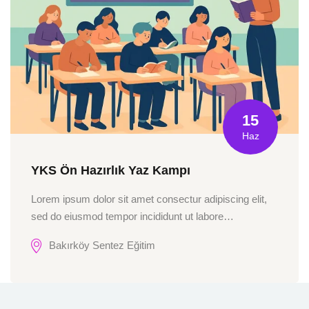
 Deneme Kulübü
ERLEŞTİRME
LARI
ERLEŞTİRME
LARI
15
urslar
Haz
y Sentez Eğitim
YKS Ön Hazırlık Yaz Kampı
 Yorumları
Lorem ipsum dolor sit amet consectur adipiscing elit,
izmetler
sed do eiusmod tempor incididunt ut labore…
anıtım Yazıları
Bakırköy Sentez Eğitim
y’deki
elerin En Fark
n Kurumu