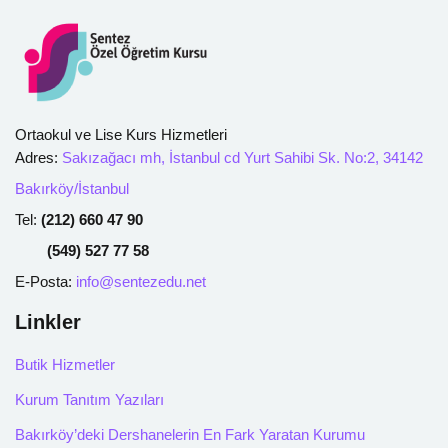
ısal İlk 20.000
 İçin Stratejilerimiz
talık Çalışma Planı
Ortaokul ve Lise Kurs Hizmetleri
Adres:
Sakızağacı mh, İstanbul cd Yurt Sahibi Sk. No:2, 34142
iz
Bakırköy/İstanbul
Tel:
(212) 660 47 90
(549) 527 77 58
Deneme Sınavı
E-Posta:
info@sentezedu.net
Linkler
Butik Hizmetler
Kurum Tanıtım Yazıları
Bakırköy’deki Dershanelerin En Fark Yaratan Kurumu