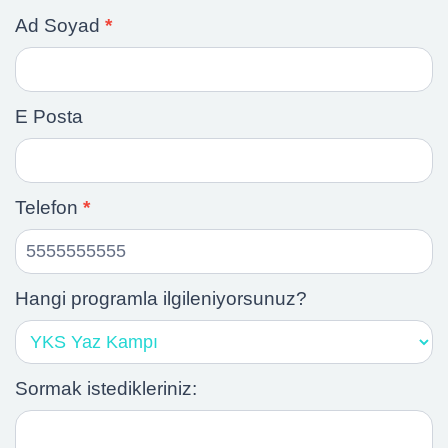
ı
Bilgi
Ad Soyad
*
Al
etleri
 Kulübü
E Posta
Telefon
*
ular
 Eğitim Öğrenci
Hangi programla ilgileniyorsunuz?
Sormak istedikleriniz: