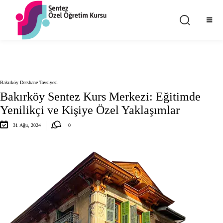
Bakırköy Dershane Tavsiyesi
Bakırköy Sentez Kurs Merkezi: Eğitimde
Yenilikçi ve Kişiye Özel Yaklaşımlar
y Sentez Butik Kurs
uk Merkezi
31 Ağu, 2024
0
Sistemi
ne Hizmetleri
s Programları
Deneme Kulübü
ERLEŞTİRME
LARI