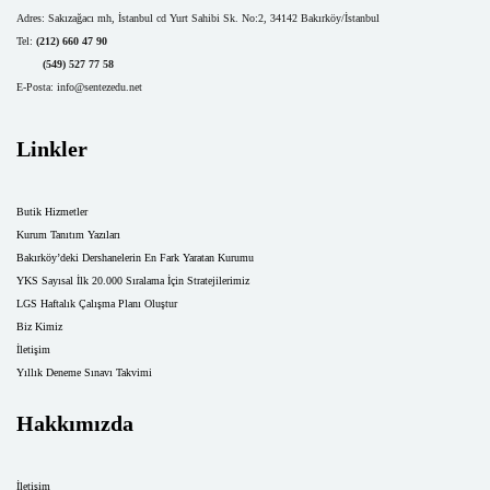
Adres:
Sakızağacı mh, İstanbul cd Yurt Sahibi Sk. No:2, 34142 Bakırköy/İstanbul
Tel:
(212) 660 47 90
(549) 527 77 58
E-Posta:
info@sentezedu.net
Linkler
Butik Hizmetler
Kurum Tanıtım Yazıları
Bakırköy’deki Dershanelerin En Fark Yaratan Kurumu
YKS Sayısal İlk 20.000 Sıralama İçin Stratejilerimiz
LGS Haftalık Çalışma Planı Oluştur
Biz Kimiz
İletişim
Yıllık Deneme Sınavı Takvimi
Hakkımızda
İletişim