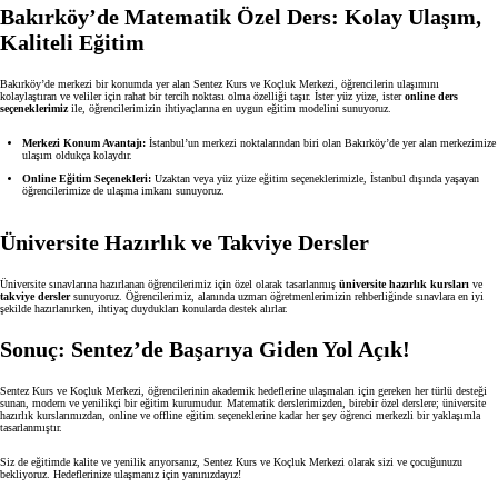
Bakırköy’de Matematik Özel Ders: Kolay Ulaşım,
Kaliteli Eğitim
Bakırköy’de merkezi bir konumda yer alan Sentez Kurs ve Koçluk Merkezi, öğrencilerin ulaşımını
kolaylaştıran ve veliler için rahat bir tercih noktası olma özelliği taşır. İster yüz yüze, ister
online ders
seçeneklerimiz
ile, öğrencilerimizin ihtiyaçlarına en uygun eğitim modelini sunuyoruz.
Merkezi Konum Avantajı:
İstanbul’un merkezi noktalarından biri olan Bakırköy’de yer alan merkezimize
ulaşım oldukça kolaydır.
Online Eğitim Seçenekleri:
Uzaktan veya yüz yüze eğitim seçeneklerimizle, İstanbul dışında yaşayan
öğrencilerimize de ulaşma imkanı sunuyoruz.
Üniversite Hazırlık ve Takviye Dersler
Üniversite sınavlarına hazırlanan öğrencilerimiz için özel olarak tasarlanmış
üniversite hazırlık kursları
ve
takviye dersler
sunuyoruz. Öğrencilerimiz, alanında uzman öğretmenlerimizin rehberliğinde sınavlara en iyi
şekilde hazırlanırken, ihtiyaç duydukları konularda destek alırlar.
Sonuç: Sentez’de Başarıya Giden Yol Açık!
Sentez Kurs ve Koçluk Merkezi, öğrencilerinin akademik hedeflerine ulaşmaları için gereken her türlü desteği
sunan, modern ve yenilikçi bir eğitim kurumudur. Matematik derslerimizden, birebir özel derslere; üniversite
hazırlık kurslarımızdan, online ve offline eğitim seçeneklerine kadar her şey öğrenci merkezli bir yaklaşımla
tasarlanmıştır.
Siz de eğitimde kalite ve yenilik arıyorsanız, Sentez Kurs ve Koçluk Merkezi olarak sizi ve çocuğunuzu
bekliyoruz. Hedeflerinize ulaşmanız için yanınızdayız!