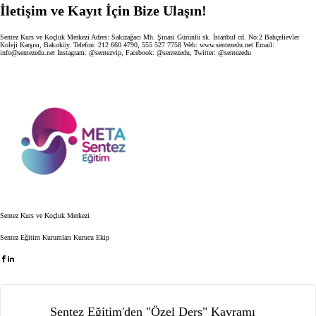
İletişim ve Kayıt İçin Bize Ulaşın!
Sentez Kurs ve Koçluk Merkezi Adres: Sakızağacı Mh. Şinasi Gürünlü sk. İstanbul cd. No:2 Bahçelievler
Koleji Karşısı, Bakırköy. Telefon: 212 660 4790, 555 527 7758 Web:
www.sentezedu.net
Email:
info@sentezedu.net
Instagram:
@sentezvip
, Facebook:
@sentezedu
, Twitter:
@sentezedu
Sentez Kurs ve Koçluk Merkezi
Sentez Eğitim Kurumları Kurucu Ekip
Sentez Eğitim'den "Özel Ders" Kavramı