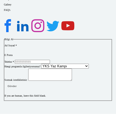
Gallery
FAQ’s
Bilgi Al
Ad Soyad
*
E Posta
Telefon
*
Hangi programla ilgileniyorsunuz?
Sormak istedikleriniz:
Gönder
If you are human, leave this field blank.