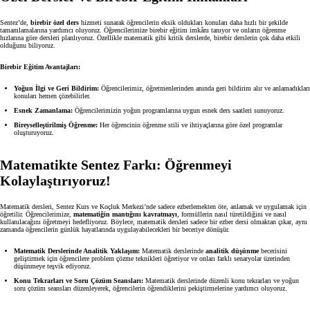
Sentez’de,
birebir özel ders
hizmeti sunarak öğrencilerin eksik oldukları konuları daha hızlı bir şekilde
tamamlamalarına yardımcı oluyoruz. Öğrencilerimize birebir eğitim imkânı tanıyor ve onların öğrenme
hızlarına göre dersleri planlıyoruz. Özellikle matematik gibi kritik derslerde, birebir derslerin çok daha etkili
olduğunu biliyoruz.
Birebir Eğitim Avantajları:
Yoğun İlgi ve Geri Bildirim:
Öğrencilerimiz, öğretmenlerinden anında geri bildirim alır ve anlamadıkları
konuları hemen çözebilirler.
Esnek Zamanlama:
Öğrencilerimizin yoğun programlarına uygun esnek ders saatleri sunuyoruz.
Bireyselleştirilmiş Öğrenme:
Her öğrencinin öğrenme stili ve ihtiyaçlarına göre özel programlar
oluşturuyoruz.
Matematikte Sentez Farkı: Öğrenmeyi
Kolaylaştırıyoruz!
Matematik dersleri, Sentez Kurs ve Koçluk Merkezi’nde sadece ezberlemekten öte, anlamak ve uygulamak için
öğretilir. Öğrencilerimize,
matematiğin mantığını kavratmayı
, formüllerin nasıl türetildiğini ve nasıl
kullanılacağını öğretmeyi hedefliyoruz. Böylece, matematik dersleri sadece bir ezber dersi olmaktan çıkar, aynı
zamanda öğrencilerin günlük hayatlarında uygulayabilecekleri bir beceriye dönüşür.
Matematik Derslerinde Analitik Yaklaşım:
Matematik derslerinde
analitik düşünme
becerisini
geliştirmek için öğrencilere problem çözme teknikleri öğretiyor ve onları farklı senaryolar üzerinden
düşünmeye teşvik ediyoruz.
Konu Tekrarları ve Soru Çözüm Seansları:
Matematik derslerinde düzenli konu tekrarları ve yoğun
soru çözüm seansları düzenleyerek, öğrencilerin öğrendiklerini pekiştirmelerine yardımcı oluyoruz.