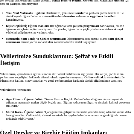
azırlık
çok sevdiği derslerden biri haline gelebilir.
Sentez Kurs ve Koçluk Merkezi
‘nde,
Matematik dersleri
için
özel bir yaklaşım benimsiyoruz:
Yeni Nesil Matematik Eğitimi:
Derslerimizi,
yeni nesil sorular
ve problem çözme teknikleri ile
destekleyerek öğrencilerimize matematikte
derinlemesine anlama
ve
uygulama becerileri
kazandırıyoruz.
Kişiselleştirilmiş Eğitim Planları:
Her öğrenciye özel
çalışma programları
hazırlayarak, onların
öğrenme süreçlerini optimize ediyoruz. Bu planlar, öğrencilerin güçlü yönlerine odaklanarak zayıf
leri
yönlerini geliştirmelerine yardımcı olur.
Matematik Soru Takip ve Çözüm Oturumları:
Öğrencilerimiz için düzenli olarak
soru çözüm
ulübü
oturumları
düzenliyor ve zorlandıkları konularda birebir destek sağlıyoruz.
Velilerimize Sunduklarımız: Şeffaf ve Etkili
İletişim
lar
Velilerimizin, çocuklarının eğitim sürecine aktif olarak katılmasını sağlıyoruz. Her veliye, çocuklarının
performansı ve gelişimi hakkında düzenli olarak
raporlar
sunuyoruz.
Online veli takip sistemimiz
ile
öğrencilerin katılım, sınav sonuçları ve genel performansları hakkında sürekli bilgilendirme yapılıyor.
Eğitim Öğrenci Yorumları
Velilerimizin Yorumları:
Ayşe Yılmaz / Öğrenci Velisi:
“Sentez Kurs ve Koçluk Merkezi’nden aldığımız dersler sayesinde
oğlumun matematik notları büyük ölçüde arttı. Eğitim kadrosunun ilgisi ve derslerin kalitesi gerçekten
etkileyici.”
Murat Koca / Öğrenci Velisi:
“Çocuğumuzun gelişimini bu kadar yakından takip eden bir kurum daha
önce görmedim. Online takip sistemi sayesinde her şeyden haberdar oluyoruz ve gerektiğinde hemen
müdahale edebiliyoruz.”
Özel Dersler ve Birebir Eğitim İmkanları