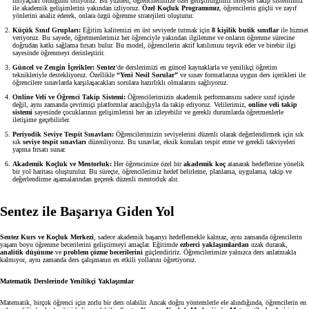
ihtiyaçları olduğunu biliyoruz. Bu yüzden, öğrencilerimize özel geliştirdiğimiz bireysel takip sistemimiz
Deneme Sınavı Takvimi
ile akademik gelişimlerini yakından izliyoruz.
Özel Koçluk Programımız
, öğrencilerin güçlü ve zayıf
yönlerini analiz ederek, onlara özgü öğrenme stratejileri oluşturur.
Küçük Sınıf Grupları:
Eğitim kalitemizi en üst seviyede tutmak için
8 kişilik butik sınıflar
ile hizmet
veriyoruz. Bu sayede, öğretmenlerimiz her öğrenciyle yakından ilgilenme ve onların öğrenme sürecine
doğrudan katkı sağlama fırsatı bulur. Bu model, öğrencilerin aktif katılımını teşvik eder ve birebir ilgi
sayesinde öğrenmeyi derinleştirir.
Güncel ve Zengin İçerikler:
Sentez
‘de derslerimizi en güncel kaynaklarla ve yenilikçi öğretim
teknikleriyle destekliyoruz. Özellikle
“Yeni Nesil Sorular”
ve sınav formatlarına uygun ders içerikleri ile
öğrencilere sınavlarda karşılaşacakları sorulara hazırlıklı olmalarını sağlıyoruz.
Online Veli ve Öğrenci Takip Sistemi:
Öğrencilerimizin akademik performansını sadece sınıf içinde
değil, aynı zamanda çevrimiçi platformlar aracılığıyla da takip ediyoruz. Velilerimiz,
online veli takip
sistemi
sayesinde çocuklarının gelişimlerini her an izleyebilir ve gerekli durumlarda öğretmenlerle
iletişime geçebilirler.
Periyodik Seviye Tespit Sınavları:
Öğrencilerimizin seviyelerini düzenli olarak değerlendirmek için sık
sık
seviye tespit sınavları
düzenliyoruz. Bu sınavlar, eksik konuları tespit etme ve gerekli takviyeleri
yapma fırsatı sunar.
Akademik Koçluk ve Mentorluk:
Her öğrencimize özel bir
akademik koç
atanarak hedeflerine yönelik
Programları
bir yol haritası oluşturulur. Bu süreçte, öğrencilerimiz hedef belirleme, planlama, uygulama, takip ve
değerlendirme aşamalarından geçerek düzenli mentorluk alır.
Ön Hazırlık
Sentez ile Başarıya Giden Yol
Hazırlık
Sentez Kurs ve Koçluk Merkezi
, sadece akademik başarıyı hedeflemekle kalmaz, aynı zamanda öğrencilerin
amları
yaşam boyu öğrenme becerilerini geliştirmeyi amaçlar. Eğitimde
ezberci yaklaşımlardan
uzak durarak,
analitik düşünme
ve
problem çözme becerilerini
güçlendiririz. Öğrencilerimize yalnızca ders anlatmakla
kalmıyor, aynı zamanda ders çalışmanın en etkili yollarını öğretiyoruz.
 Ön Hazırlık
Matematik Derslerinde Yenilikçi Yaklaşımlar
 Hazırlık
Matematik, birçok öğrenci için zorlu bir ders olabilir. Ancak doğru yöntemlerle ele alındığında, öğrencilerin en